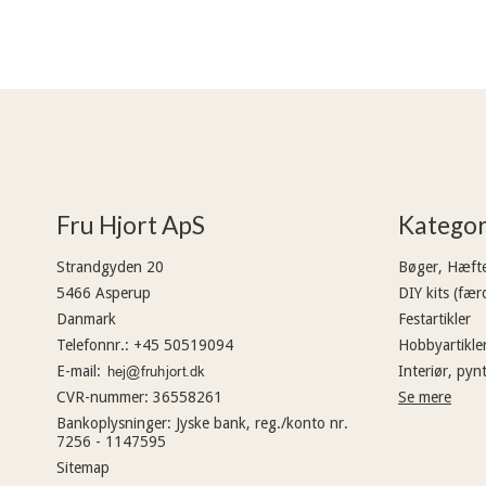
Fru Hjort ApS
Kategor
Strandgyden 20
Bøger, Hæft
5466 Asperup
DIY kits (fær
Danmark
Festartikler
Telefonnr.
:
+45 50519094
Hobbyartikle
E-mail
:
Interiør, py
CVR-nummer
:
36558261
Se mere
Bankoplysninger
:
Jyske bank, reg./konto nr.
7256 - 1147595
Sitemap