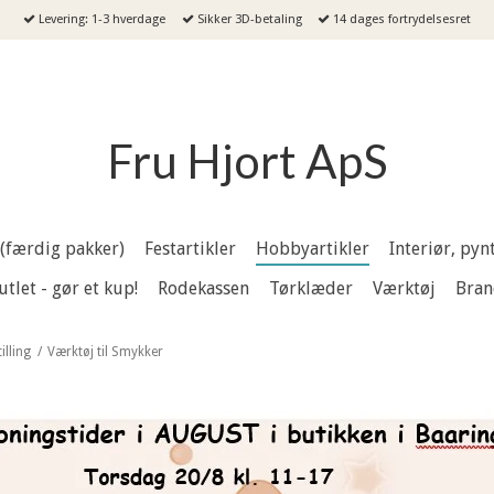
Levering: 1-3 hverdage
Sikker 3D-betaling
14 dages fortrydelsesret
Fru Hjort ApS
 (færdig pakker)
Festartikler
Hobbyartikler
Interiør, py
utlet - gør et kup!
Rodekassen
Tørklæder
Værktøj
Bran
lling
/
Værktøj til Smykker