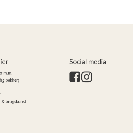
ier
Social media
er m.m.
dig pakker)
r
nt & brugskunst