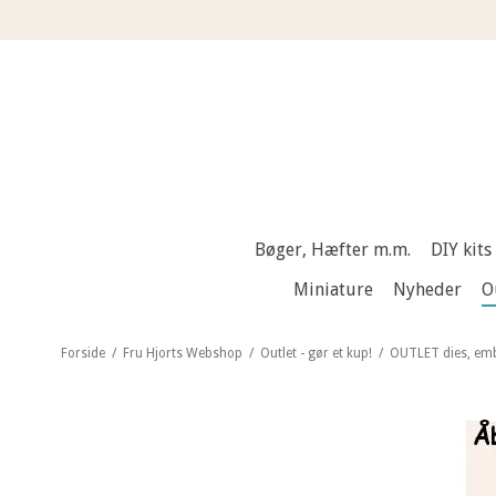
Bøger, Hæfter m.m.
DIY kits
Miniature
Nyheder
O
Forside
/
Fru Hjorts Webshop
/
Outlet - gør et kup!
/
OUTLET dies, embo