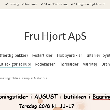
Levering: 1-3 hverdage
Sikker 3D-betaling
14 dages fortrydelsesret
Fru Hjort ApS
 (færdig pakker)
Festartikler
Hobbyartikler
Interiør, py
utlet - gør et kup!
Rodekassen
Tørklæder
Værktøj
Bran
ssing folders, stempler & stencils