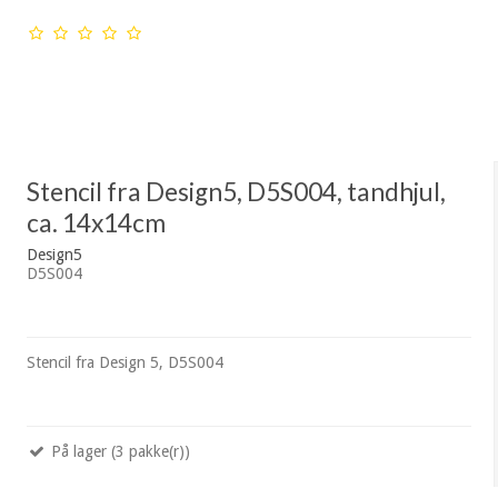
Stencil fra Design5, D5S004, tandhjul,
ca. 14x14cm
Design5
D5S004
Stencil fra Design 5, D5S004
På lager (3 pakke(r))