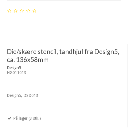
Die/skære stencil, tandhjul fra Design5,
ca. 136x58mm
Design5
HG011013
Design5, DSD013
På lager (3 stk.)