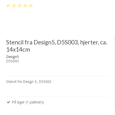
Stencil fra Design5, D5S003, hjerter, ca.
14x14cm
Design5
D5S003
Stencil fra Design 5, D5S003
På lager (1 pakke(r))