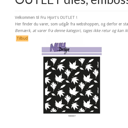
Velkommen til Fru Hjort's OUTLET !
Her finder du varer, som udgår fra webshoppen, og derfor er st
Bemærk, at varer fra denne kategori, tages ikke retur og kan ik
Tilbud