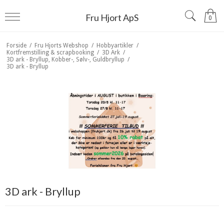
Fru Hjort ApS
0
Forside
/
Fru Hjorts Webshop
/
Hobbyartikler
/
Kortfremstilling & scrapbooking
/
3D Ark
/
3D ark - Bryllup, Kobber-, Sølv-, Guldbryllup
/
3D ark - Bryllup
3D ark - Bryllup