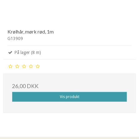
Krølhår, mørk rød, 1m
G13909
På lager (8 m)
26,00 DKK
Vis produkt