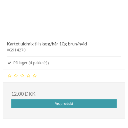
Kartet uldmix til skæg/hår 10g brun/hvid
VG914270
På lager (4 pakke(r))
12,00 DKK
Vis produkt