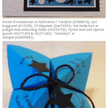
Kortet til invitationen er hvid karton i 14x28cm (DH68810), sort
baggrund (G12399), 3D klippeark (Dan13092). Det hvide kort er
præget med embossing folder (HG235756). Pyntet med små stjerner
(punch HG271294 & HG271283). "Invitation" er
stempel (HG600892).