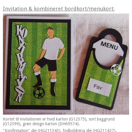
Invitation & kombineret bordkort/menukort:
Kortet til invitationen er hvid karton (G12375), sort baggrund
(G12399), grøn design karton (DH69574).
"Konfirmation" die (HG211343), fodboldreng die (HG211427).