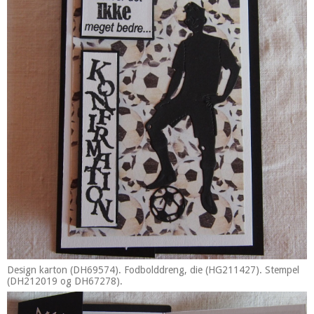
Design karton (DH69574). Fodbolddreng, die (HG211427). Stempel
(DH212019 og DH67278).