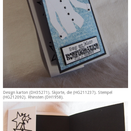
Design karton (DH35271). Skjorte, die (HG211237). Stempel
(HG212092). Rhinsten (DH1958).