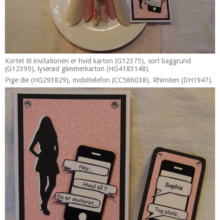
Kortet til invitationen er hvid karton (G12375), sort baggrund
(G12399), lyserød glimmerkarton (HG4183148).
Pige die (HG293829), mobiltelefon (CC586038). Rhinsten (DH1947).