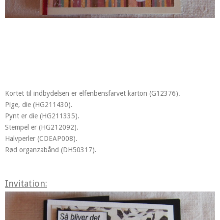
Kortet til indbydelsen er elfenbensfarvet karton (G12376).
Pige, die (HG211430).
Pynt er die (HG211335).
Stempel er (HG212092).
Halvperler (CDEAP008).
Rød organzabånd (DH50317).
Invitation: