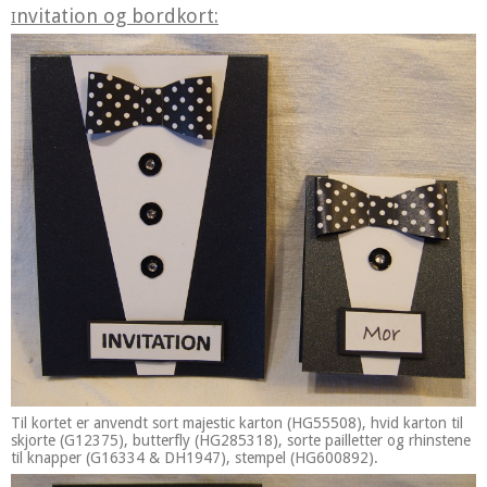
nvitation og bordkort:
I
Til kortet er anvendt sort majestic karton (HG55508), hvid karton til
skjorte (G12375), butterfly (HG285318), sorte pailletter og rhinstene
til knapper (G16334 & DH1947), stempel (HG600892).