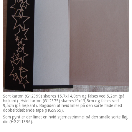
Sort karton (G12399) skæres 15,7x14,8cm og falses ved 5,2cm (på
højkant). Hvid karton (G12375) skæres19x13,8cm og falses ved
9,5cm (på højkant). Bagsiden af hvid limes på den sorte flade med
dobbeltklæbende tape (HG5965).
Som pynt er der limet en hvid stjernestrimmel på den smalle sorte fløj,
die (HG211396).