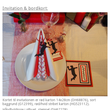
Invitation & bordkort:
Kortet til invitationen er rød karton 14x28cm (DH68876), sort
baggrund (G12399), rød/hvid stribet karton (HG523112).
Håndboldpige i silhuet, stempel (DH67278).