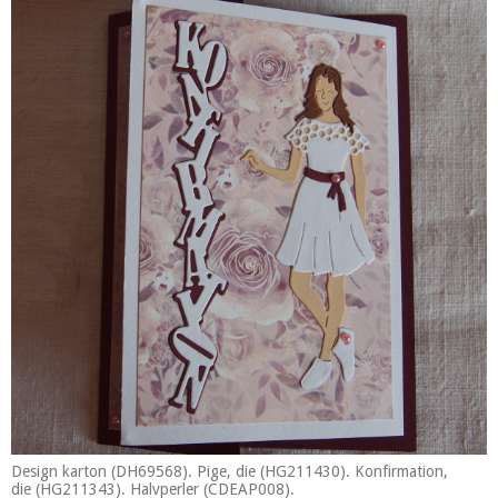
Design karton (DH69568). Pige, die (HG211430). Konfirmation,
die (HG211343). Halvperler (CDEAP008).