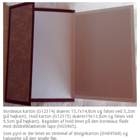
Bordeaux karton (G12374) skæres 15,7x14,8cm og falses ved 5,2cm
(på højkant). Hvid karton (G12375) skæres19x13,8cm og falses ved
9,5cm (på højkant). Bagsiden af hvid limes på den bordeaux flade
med dobbeltklæbende tape (HG5965).
Som pynt er der limet en strimmel af designkarton (DH69568) og
halvperler på den smalle fløj.