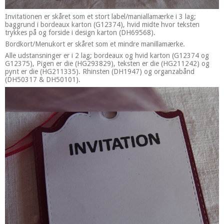
Invitationen er skåret som et stort label/maniallamærke i 3 lag;
baggrund i bordeaux karton (G12374), hvid midte hvor teksten
trykkes på og forside i design karton (DH69568).
Bordkort/Menukort er skåret som et mindre manillamærke.
Alle udstansninger er i 2 lag; bordeaux og hvid karton (G12374 og
G12375), Pigen er die (HG293829), teksten er die (HG211242) og
pynt er die (HG211335). Rhinsten (DH1947) og organzabånd
(DH50317 & DH50101).