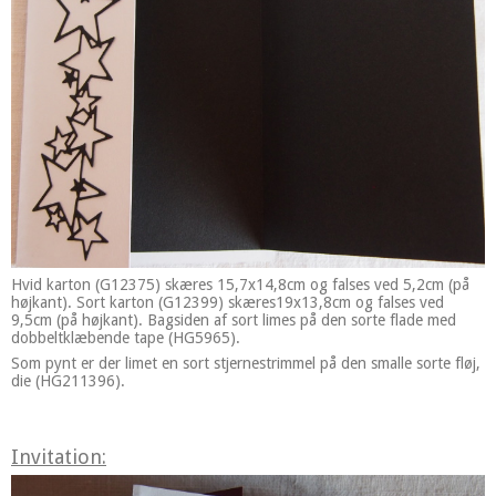
Hvid karton (G12375) skæres 15,7x14,8cm og falses ved 5,2cm (på
højkant). Sort karton (G12399) skæres19x13,8cm og falses ved
9,5cm (på højkant). Bagsiden af sort limes på den sorte flade med
dobbeltklæbende tape (HG5965).
Som pynt er der limet en sort stjernestrimmel på den smalle sorte fløj,
die (HG211396).
Invitation: