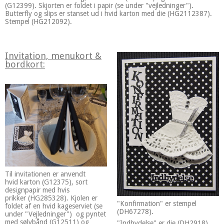
(G12399). Skjorten er foldet i papir (se under "vejledninger").
Butterfly og slips er stanset ud i hvid karton med die (HG2112387).
Stempel (HG212092).
Invitation, menukort &
bordkort:
Til invitationen er anvendt
hvid karton (G12375), sort
designpapir med hvis
prikker (HG285328). Kjolen er
"Konfirmation" er stempel
foldet af en hvid kageserviet (se
(DH67278).
under "Vejledninger") og pyntet
med sølvbånd (G12511) og
"Indbydelse" er die (DH2918).