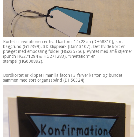
Kortet til invitationen er hvid karton i 14x28cm (DH68810), sort
baggrund (G12399), 3D klippeark (Dan13107). Det hvide kort er
præget med embossing folder (HG235756). Pyntet med små stjerner
(punch HG271294 & HG271283). "Invitation" er
stempel (HG600892).
Bordkortet er klippet i manilla facon i 3 farver karton og bundet
sammen med sort organzabånd (DH50324).