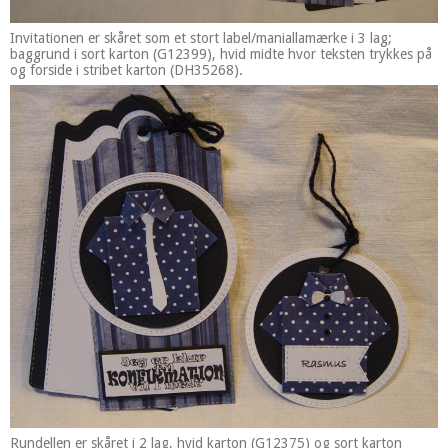
Invitationen er skåret som et stort label/maniallamærke i 3 lag;
baggrund i sort karton (G12399), hvid midte hvor teksten trykkes på
og forside i stribet karton (DH35268).
Rundellen er skåret i 2 lag, hvid karton (G12375) og sort karton