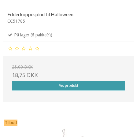
Edderkoppespind til Halloween
CC51785
På lager (6 pakke(r))
25,00 DKK
18,75 DKK
Vis produkt
Tilbud