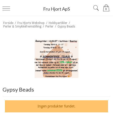
Fru Hjort ApS
0
Forside
/
Fru Hjorts Webshop
/
Hobbyartikler
/
Perler & Smykkefremstilling
/
Perler
/
Gypsy Beads
Gypsy Beads
Ingen produkter fundet.