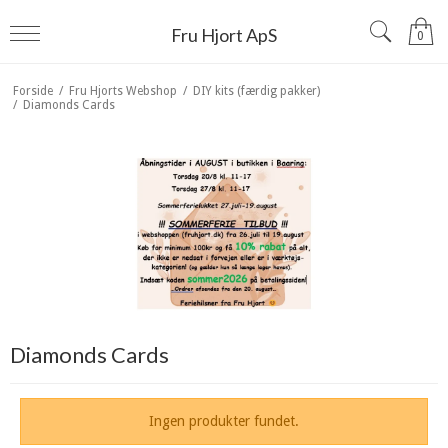
Fru Hjort ApS
0
Forside
/
Fru Hjorts Webshop
/
DIY kits (færdig pakker)
/
Diamonds Cards
Diamonds Cards
Ingen produkter fundet.