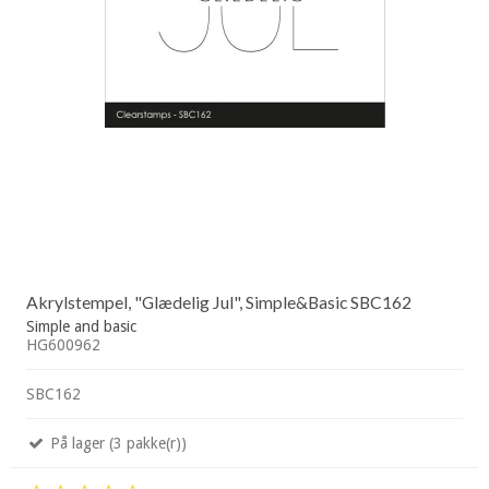
Akrylstempel, "Glædelig Jul", Simple&Basic SBC162
Simple and basic
HG600962
SBC162
På lager (3 pakke(r))